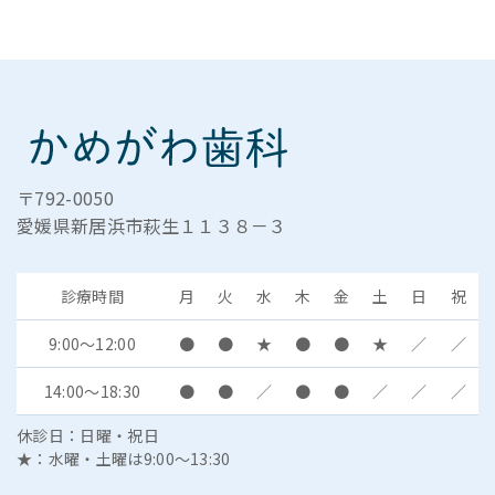
〒792-0050
愛媛県新居浜市萩生１１３８－３
診療時間
月
火
水
木
金
土
日
祝
9:00～12:00
●
●
★
●
●
★
／
／
14:00～18:30
●
●
／
●
●
／
／
／
休診日：日曜・祝日
★：水曜・土曜は9:00～13:30