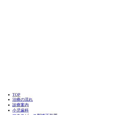
0897-41-8333
診療時間
月
火
水
木
金
土
日
祝
9:00～12:00
●
●
★
●
●
★
／
／
14:00～18:30
●
●
／
●
●
／
／
／
休診日：日曜・祝日
★：水曜・土曜は9:00～13:30
0897-41-8333
TOP
治療の流れ
診療案内
小児歯科